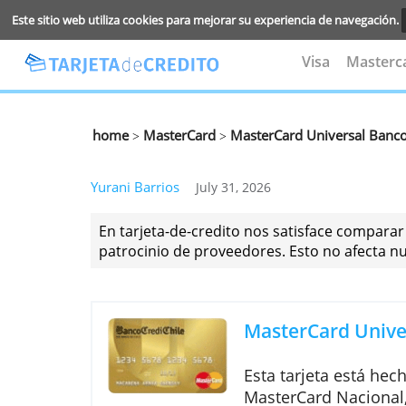
Este sitio web utiliza cookies para mejorar su experiencia de na
Visa
M
home
MasterCard
MasterCard Universa
>
>
Yurani Barrios
July 31, 2026
En tarjeta-de-credito nos satisface co
patrocinio de proveedores. Esto no af
MasterCard 