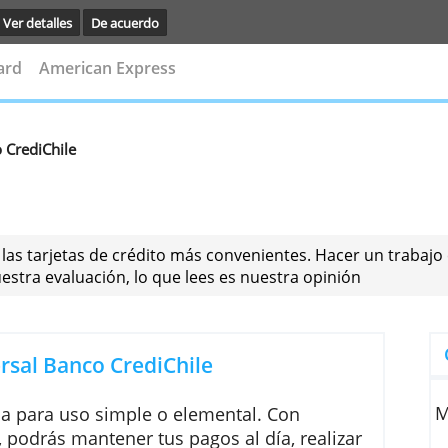
vegación.
Ver detalles
De acuerdo
astercard
American Express
l Banco CrediChile
mparar las tarjetas de crédito más convenientes. Hac
ecta nuestra evaluación, lo que lees es nuestra opin
Universal Banco CrediChile