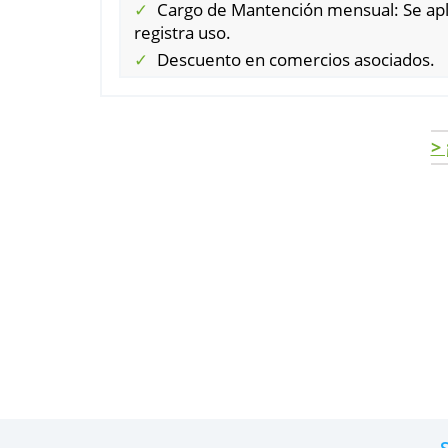
Beneficios adicionales:
Seguro de accidente y servicio 
Hasta tres tarjetas adicionales 
Cargo de Mantención mensual: 
registra uso.
Descuento en comercios asoci