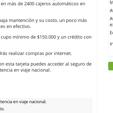
stá hecha para uso simple o elemental. Con
ional, podrás mantener tus pagos al día, reali
u saldo en más de 2400 cajeros automáticos en
a es su baja mantención y su costo, un poco má
 avances en efectivo.
ito con cupo mínimo de $150.000 y un crédito 
00.
n podrás realizar compras por internet.
etos con esta tarjeta puedes acceder al seguro
de asistencia en viaje nacional.