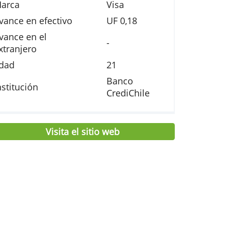
$ 0,- (+ U
Mantención anual
1,62)
zar
Marca
Visa
Avance en efectivo
UF 0,18
Avance en el
s
-
extranjero
Edad
21
con
Banco
Institución
CrediChi
 de
Visita el sitio web