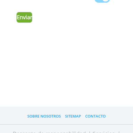
proteger tus datos o recordar tus
preferenci
de anuncios
Personalización de Anuncios