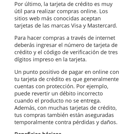
crédito en casi cualquier cajero
automático en Chile y en el extranjero,
pero este procedimiento tiene costos
relativamente altos. Así que solo hazlo si
es necesario. En cajeros automáticos,
generalmente cada transacción tiene un
comisión sobre el monto extraído. Por
ejemplo, de un 2,5%, más un cargo de
US$ 2,5. Estos montos no siempre son
estándares y varían de acuerdo con el
banco.
Haz compras en línea
Por último, la tarjeta de crédito es muy
útil para realizar compras online. Los
sitios web más conocidas aceptan