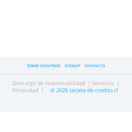
Una tarjeta de crédito es, por supuesto,
útil debido a beneficios básicos:
Aunque no hayas recibido tu salario y no
tengas dinero en las manos, aún puedes hace
compras.
En situaciones de emergencia, te contentará
tener una tarjeta de crédito.
Posiblemente, puedas extender el pago de un
compra muy costosa.
Una tarjeta de crédito puede ser muy útil par
tener una visión separada de ciertos gastos, l
cual puede ser muy útil para tu
administración.
Yurani Barrios Viloria
tarjeta-de-credito.cl © 2020