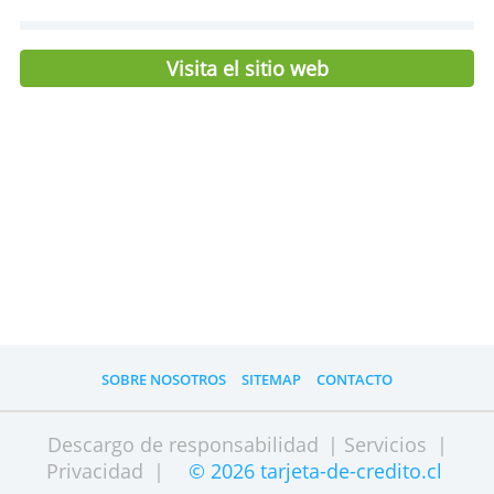
Características
Mantención anual
$ 0,- (+ UF 0,84)
Marca
Visa
Avance en efectivo
UF 0,20
Avance en el extranjero
0,00 % + US$ 12
Edad
21
Institución
Banco Santander
Visita el sitio web