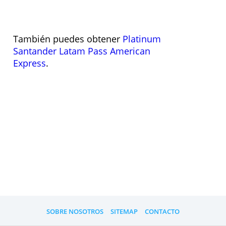
Marca
Visa
Avance en efectivo
UF 0,22
Avance en el extranjero
2,50 %
Edad
21
Institución
Banco Santander
Visita el sitio web
También puedes obtener
Platinum
Santander Latam Pass American
Express
.